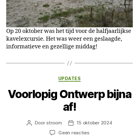
Op 20 oktober was het tijd voor de halfjaarlijkse
kavelexcursie. Het was weer een geslaagde,
informatieve en gezellige middag!
Categorieën
UPDATES
Voorlopig Ontwerp bijna
af!
Door
stroom
15 oktober 2024
Berichtauteur
Berichtdatum
op
Geen reacties