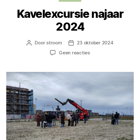
Kavelexcursie najaar
2024
Door
stroom
23 oktober 2024
Berichtauteur
Berichtdatum
op
Geen reacties
Kavelexcursie
najaar
2024