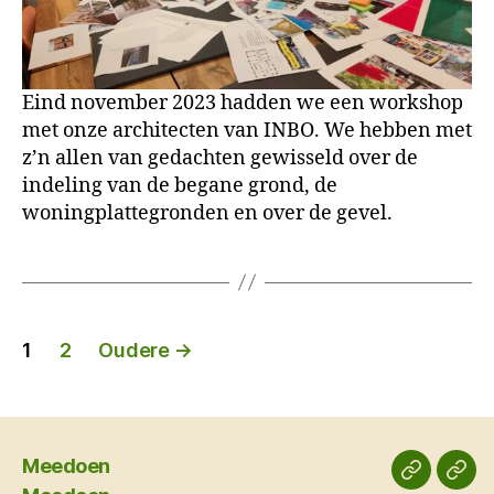
Eind november 2023 hadden we een workshop
met onze architecten van INBO. We hebben met
z’n allen van gedachten gewisseld over de
indeling van de begane grond, de
woningplattegronden en over de gevel.
Berichten
1
2
Oudere
→
paginering
Meedoen
Meedoe
Mee