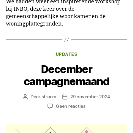
We hadden weer een inspirerende workshop
bij INBO, deze keer over de
gemeenschappelijke woonkamer en de
woningplattegronden.
Categorieën
UPDATES
December
campagnemaand
Door
stroom
29 november 2024
Berichtauteur
Berichtdatum
op
Geen reacties
December
campagnemaand