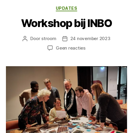
Categorieën
UPDATES
Workshop bij INBO
Door
stroom
24 november 2023
Berichtauteur
Berichtdatum
op
Geen reacties
Workshop
bij
INBO