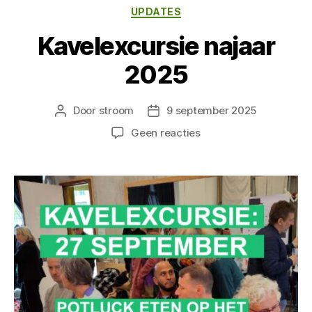
Categorieën
UPDATES
Kavelexcursie najaar
2025
Door
stroom
9 september 2025
Berichtauteur
Berichtdatum
op
Geen reacties
Kavelexcursie
najaar
2025