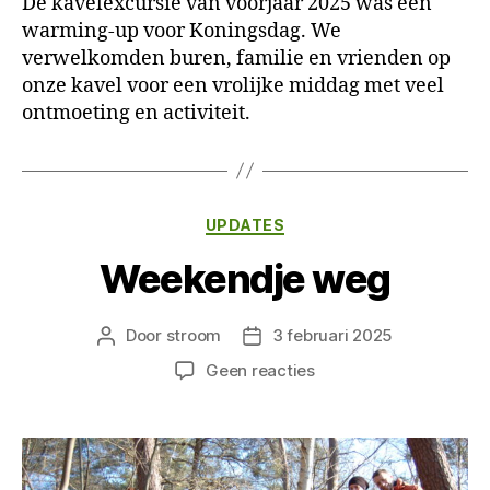
De kavelexcursie van voorjaar 2025 was een
warming-up voor Koningsdag. We
verwelkomden buren, familie en vrienden op
onze kavel voor een vrolijke middag met veel
ontmoeting en activiteit.
Categorieën
UPDATES
Weekendje weg
Door
stroom
3 februari 2025
Berichtauteur
Berichtdatum
op
Geen reacties
Weekendje
weg