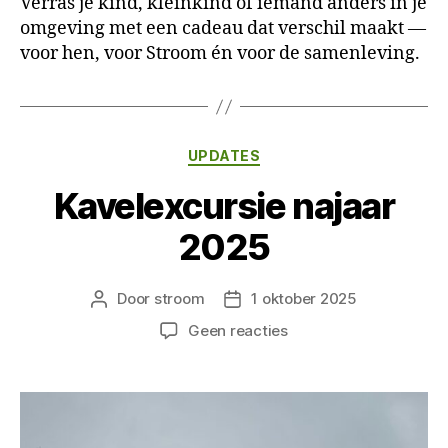
Verras je kind, kleinkind of iemand anders in je
omgeving met een cadeau dat verschil maakt —
voor hen, voor Stroom én voor de samenleving.
Categorieën
UPDATES
Kavelexcursie najaar
2025
Door
stroom
1 oktober 2025
Berichtauteur
Berichtdatum
op
Geen reacties
Kavelexcursie
najaar
2025