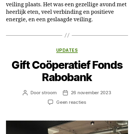
veiling plaats. Het was een gezellige avond met
heerlijk eten, veel verbinding en positieve
energie, en een geslaagde veiling.
Categorieën
UPDATES
Gift Coöperatief Fonds
Rabobank
Door
stroom
26 november 2023
Berichtauteur
Berichtdatum
op
Geen reacties
Gift
Coöperatief
Fonds
Rabobank