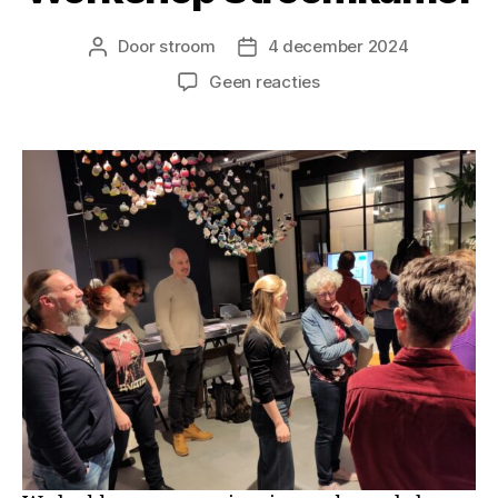
Door
stroom
4 december 2024
Berichtauteur
Berichtdatum
op
Geen reacties
Workshop
Stroomkamer