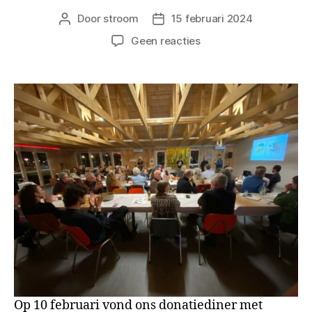
Door
stroom
15 februari 2024
Berichtauteur
Berichtdatum
op
Geen reacties
Een
geslaagd
donatiediner
Op 10 februari vond ons donatiediner met