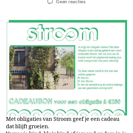
op
Geen reacties
Cadeaubon:
geef
impact
cadeau!
Met obligaties van Stroom geef je een cadeau
dat blijft groeien.