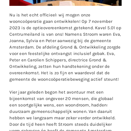
Nu is het echt officieel: wij mogen onze
wooncoöperatie gaan ontwikkelen! Op 7 november
2023 is de optieovereenkomst getekend. Kavel 5.01 op
Centrumeiland is van ons! Namens Stroom waren Eva,
Joanna, Sylvia en Peter aanwezig bij de gemeente
Amsterdam. De afdeling Grond & Ontwikkeling zorgde
voor een feestelijke ontvangst inclusief gebak. Eva,
Peter en Carolien Schippers, directrice Grond &
Ontwikkeling, zetten hun handtekening onder de
overeenkomst. Het is zo fijn en waardevol dat de
gemeente de wooncoöperatiebeweging actief steunt!
Vier jaar geleden begon het avontuur met een
bijeenkomst van ongeveer 20 mensen, die globaal
een soortgelijke wens, een woondroom, hadden:
duurzaam gemeenschappelijk wonen. Van daaruit
hebben we langzaam maar zeker verder ontwikkeld.
Door de tijd heen heeft Stroom steeds duidelijker
vorm gekregen én heeft de gemeente Amsterdam